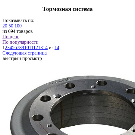
Тормозная система
Показывать по:
20
50
100
из 694 товаров
По цене
По популярности
1
2
3
4
5
6
7
8
9
10
11
12
13
14
из
14
Следующая страница
Быстрый просмотр