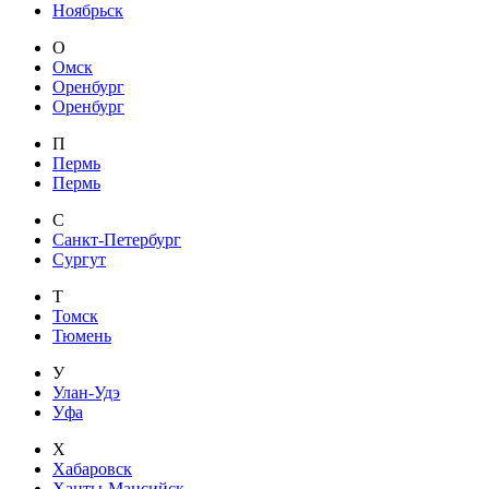
Ноябрьск
О
Омск
Оренбург
Оренбург
П
Пермь
Пермь
С
Санкт-Петербург
Сургут
Т
Томск
Тюмень
У
Улан-Удэ
Уфа
Х
Хабаровск
Ханты-Мансийск