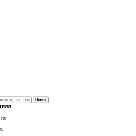
дняя
 по:
ов