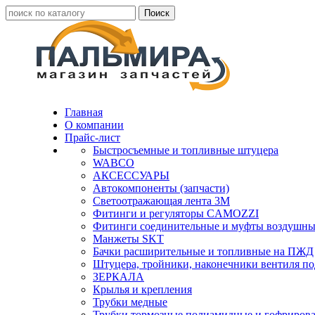
Главная
О компании
Прайс-лист
Быстросъемные и топливные штуцера
WABCO
АКСЕССУАРЫ
Автокомпоненты (запчасти)
Светоотражающая лента 3М
Фитинги и регуляторы CAMOZZI
Фитинги соединительные и муфты воздушны
Манжеты SKT
Бачки расширительные и топливные на ПЖД
Штуцера, тройники, наконечники вентиля по
ЗЕРКАЛА
Крылья и крепления
Трубки медные
Трубки тормозные полиамидные и гофриров