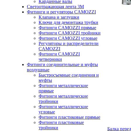
Карданные валы
Светоотражающая лента 3М
Фитинги и регуляторы CAMOZZI
Клапана и заглушки
Ключи для демонтажа трубки
Фитинги CAMOZZI прямые
Фитинги CAMOZZI тройники
Фитинги CAMOZZI угловые
Регуляторы и распределители
CAMOZZI
Фитинги CAMOZZI
четверники
Фитинги соединительные и муфты
воздушные
Быстросъемные соединения и
муфты
Фитинги металлические
прямые
Фитинги металлические
тройники
Фитинги металлические
угловые
Фитинги пластиковые прямые
Фитинги пластиковые
тройники
Балка перед