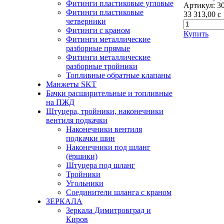
Фитинги пластиковые угловые
Артикул:
3
Фитинги пластиковые
33 313,00
c
четверники
Фитинги с краном
Купить
Фитинги металлические
разборные прямые
Фитинги металлические
разборные тройники
Топливные обратные клапаны
Манжеты SKT
Бачки расширительные и топливные
на ПЖД
Штуцера, тройники, наконечники
вентиля подкачки
Наконечники вентиля
подкачки шин
Наконечники под шланг
(ёршики)
Штуцера под шланг
Тройники
Угольники
Соединители шланга с краном
ЗЕРКАЛА
Зеркала Димитровград и
Киров