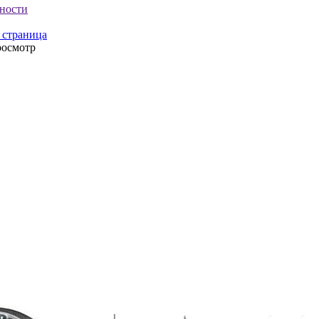
ности
 страница
росмотр