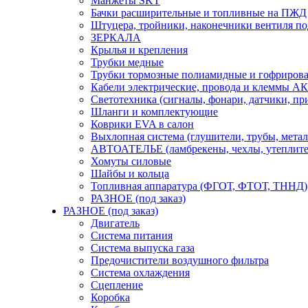
Манжеты SKT
Бачки расширительные и топливные на ПЖД
Штуцера, тройники, наконечники вентиля по
ЗЕРКАЛА
Крылья и крепления
Трубки медные
Трубки тормозные полиамидные и гофриров
Кабели электрические, провода и клеммы А
Светотехника (сигналы, фонари, датчики, пр
Шланги и комплектующие
Коврики EVA в салон
Выхлопная система (глушители, трубы, метал
АВТОАТЕЛЬЕ (ламбрекены, чехлы, утеплите
Хомуты силовые
Шайбы и кольца
Топливная аппаратура (ФГОТ, ФТОТ, ТННД)
РАЗНОЕ (под заказ)
РАЗНОЕ (под заказ)
Двигатель
Система питания
Система выпуска газа
Предочистители воздушного фильтра
Система охлаждения
Сцепление
Коробка