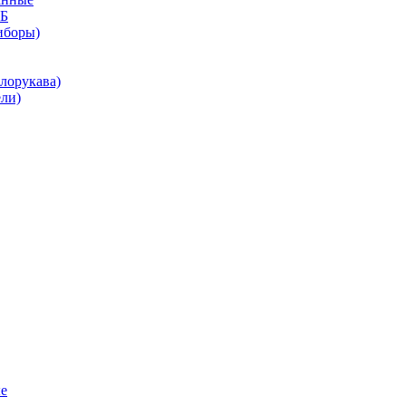
КБ
иборы)
лорукава)
ли)
е