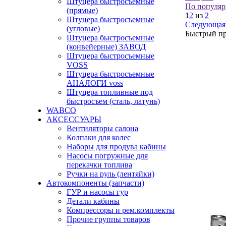
Штуцера быстросъемные
По популяр
(прямые)
1
2
из
2
Штуцера быстросъемные
Следующая
(угловые)
Быстрый п
Штуцера быстросъемные
(конвейерные) ЗАВОД
Штуцера быстросъемные
VOSS
Штуцера быстросъемные
АНАЛОГИ voss
Штуцера топливные под
быстросъем (сталь, латунь)
WABCO
АКСЕССУАРЫ
Вентиляторы салона
Колпаки для колес
Наборы для продува кабины
Насосы погружные для
перекачки топлива
Ручки на руль (лентяйки)
Автокомпоненты (запчасти)
ГУР и насосы гур
Детали кабины
Компрессоры и рем.комплекты
Прочие группы товаров