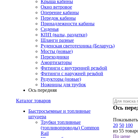
Крыша кабины
Окно ветровое
Оперение кабины
Передок кабины
Принадлежности кабины
Сиденья
КПП (валы, раздатки)
Шланги разные
Руденская светотехника (Беларусь)
Мосты (новые)
Переходники
Амортизаторы
Фитинги с внутренней резьбой
Фитинги с наружней резьбой
Редукторы (новые)
Ножницы для трубок
Ось передняя
Каталог товаров
Ось пере
Быстросъемные и топливные
штуцера
Показывать
Трубки топливные
20
50
100
(топливопроводы) Common
из 55 товар
Rail
По цене