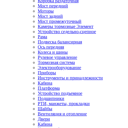
Коробка раздаточная
Мост передний
Моторы
Мост задний
Мост промежуточный
Камеры тормозные Элемент
Устройство седельно-сцепное
Рама
Подвеска балансирная
Ось передняя
Колеса и шины
Рулевое управление
Тормозная система
Электрооборудование
Приборы
Инструменты и принадлежности
Кабина
Платформа
Устройство подъемное
Подшипники
РТИ, манжеты, прокладки
Шайбы
Вентиляция и отопление
Двери
Кабина