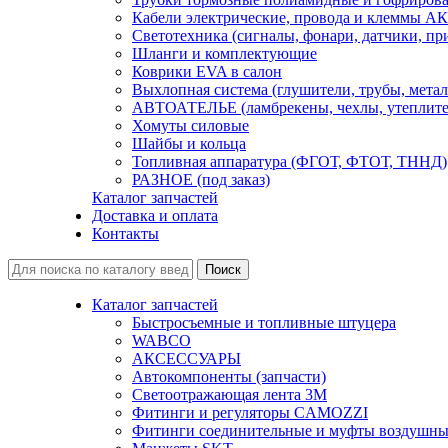
Кабели электрические, провода и клеммы А
Светотехника (сигналы, фонари, датчики, пр
Шланги и комплектующие
Коврики EVA в салон
Выхлопная система (глушители, трубы, метал
АВТОАТЕЛЬЕ (ламбрекены, чехлы, утеплите
Хомуты силовые
Шайбы и кольца
Топливная аппаратура (ФГОТ, ФТОТ, ТННД)
РАЗНОЕ (под заказ)
Каталог запчастей
Доставка и оплата
Контакты
Каталог запчастей
Быстросъемные и топливные штуцера
WABCO
АКСЕССУАРЫ
Автокомпоненты (запчасти)
Светоотражающая лента 3М
Фитинги и регуляторы CAMOZZI
Фитинги соединительные и муфты воздушны