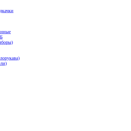
дкачки
анные
КБ
иборы)
лорукава)
ли)