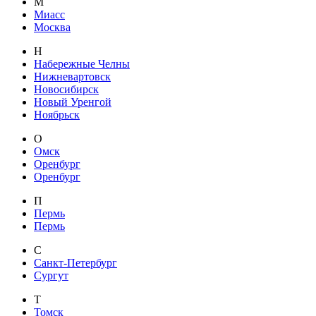
М
Миасс
Москва
Н
Набережные Челны
Нижневартовск
Новосибирск
Новый Уренгой
Ноябрьск
О
Омск
Оренбург
Оренбург
П
Пермь
Пермь
С
Санкт-Петербург
Сургут
Т
Томск