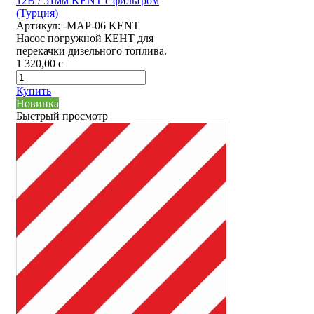
12В / 51мм KENT с фильтром
(Турция)
Артикул:
-MAP-06 KENT
Насос погружной КЕНТ для
перекачки дизельного топлива.
1 320,00
c
Купить
Новинка
Быстрый просмотр