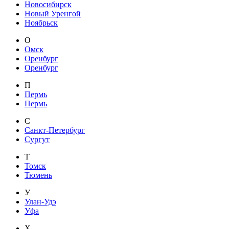
Новосибирск
Новый Уренгой
Ноябрьск
О
Омск
Оренбург
Оренбург
П
Пермь
Пермь
С
Санкт-Петербург
Сургут
Т
Томск
Тюмень
У
Улан-Удэ
Уфа
Х