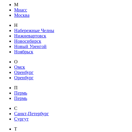
М
Миасс
Москва
Н
Набережные Челны
Нижневартовск
Новосибирск
Новый Уренгой
Ноябрьск
О
Омск
Оренбург
Оренбург
П
Пермь
Пермь
С
Санкт-Петербург
Сургут
Т