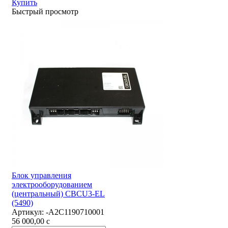
Купить
Быстрый просмотр
Блок управления
электрооборудованием
(центральный) CBCU3-EL
(5490)
Артикул:
-А2С1190710001
56 000,00
c