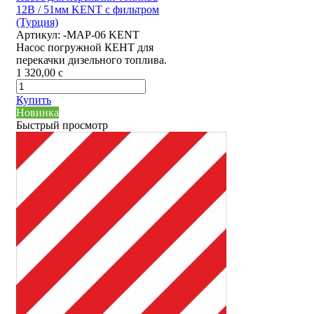
12В / 51мм KENT с фильтром
(Турция)
Артикул:
-MAP-06 KENT
Насос погружной КЕНТ для
перекачки дизельного топлива.
1 320,00
c
Купить
Новинка
Быстрый просмотр