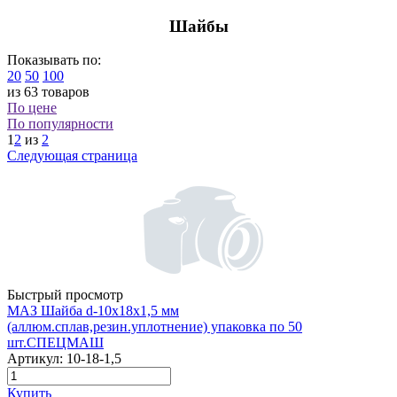
Шайбы
Показывать по:
20
50
100
из 63 товаров
По цене
По популярности
1
2
из
2
Следующая страница
Быстрый просмотр
МАЗ Шайба d-10х18х1,5 мм
(аллюм.сплав,резин.уплотнение) упаковка по 50
шт.СПЕЦМАШ
Артикул:
10-18-1,5
Купить