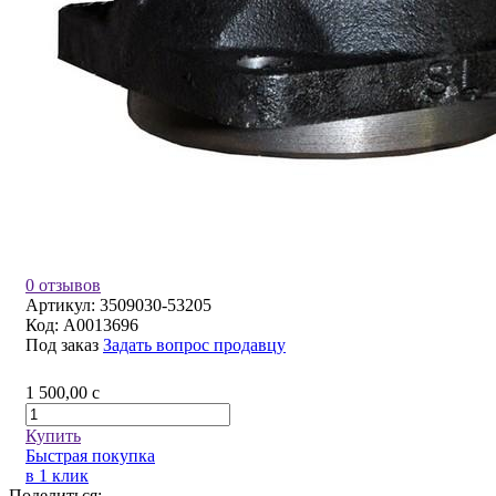
0 отзывов
Артикул:
3509030-53205
Код:
A0013696
Под заказ
Задать вопрос продавцу
1 500,00
c
Купить
Быстрая покупка
в 1 клик
Поделиться: