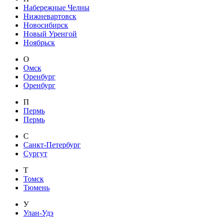
Набережные Челны
Нижневартовск
Новосибирск
Новый Уренгой
Ноябрьск
О
Омск
Оренбург
Оренбург
П
Пермь
Пермь
С
Санкт-Петербург
Сургут
Т
Томск
Тюмень
У
Улан-Удэ