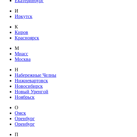
Екатеринбург
И
Иркутск
К
Киров
Красноярск
М
Миасс
Москва
Н
Набережные Челны
Нижневартовск
Новосибирск
Новый Уренгой
Ноябрьск
О
Омск
Оренбург
Оренбург
П