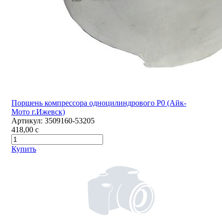
Поршень компрессора одноцилиндрового Р0 (Айк-
Мото г.Ижевск)
Артикул:
3509160-53205
418,00
c
Купить