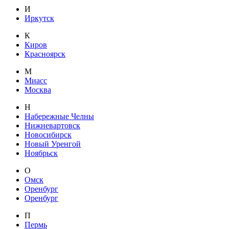
И
Иркутск
К
Киров
Красноярск
М
Миасс
Москва
Н
Набережные Челны
Нижневартовск
Новосибирск
Новый Уренгой
Ноябрьск
О
Омск
Оренбург
Оренбург
П
Пермь