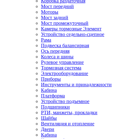
Коробка раздаточная
Мост передний
Моторы
Мост задний
Мост промежуточный
Камеры тормозные Элемент
Устройство седельно-сцепное
Рама
Подвеска балансирная
Ось передняя
Колеса и шины
Рулевое управление
Тормозная система
Электрооборудование
Приборы
Инструменты и принадлежности
Кабина
Платформа
Устройство подъемное
Подшипники
РТИ, манжеты, прокладки
Шайбы
Вентиляция и отопление
Двери
Кабина