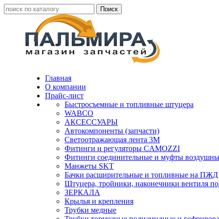
Главная
О компании
Прайс-лист
Быстросъемные и топливные штуцера
WABCO
АКСЕССУАРЫ
Автокомпоненты (запчасти)
Светоотражающая лента 3М
Фитинги и регуляторы CAMOZZI
Фитинги соединительные и муфты воздушны
Манжеты SKT
Бачки расширительные и топливные на ПЖД
Штуцера, тройники, наконечники вентиля по
ЗЕРКАЛА
Крылья и крепления
Трубки медные
Трубки тормозные полиамидные и гофриров