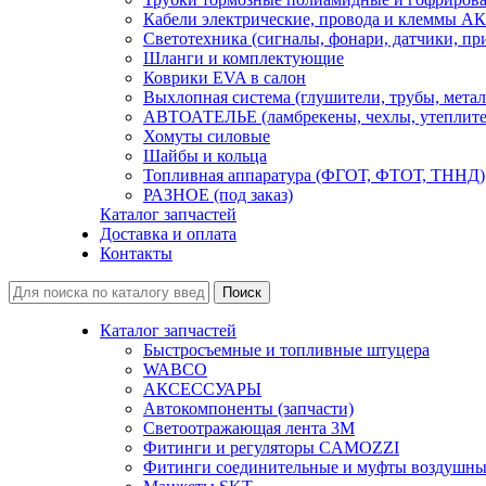
Кабели электрические, провода и клеммы А
Светотехника (сигналы, фонари, датчики, пр
Шланги и комплектующие
Коврики EVA в салон
Выхлопная система (глушители, трубы, метал
АВТОАТЕЛЬЕ (ламбрекены, чехлы, утеплите
Хомуты силовые
Шайбы и кольца
Топливная аппаратура (ФГОТ, ФТОТ, ТННД)
РАЗНОЕ (под заказ)
Каталог запчастей
Доставка и оплата
Контакты
Каталог запчастей
Быстросъемные и топливные штуцера
WABCO
АКСЕССУАРЫ
Автокомпоненты (запчасти)
Светоотражающая лента 3М
Фитинги и регуляторы CAMOZZI
Фитинги соединительные и муфты воздушны