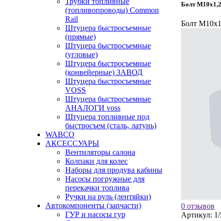
Трубки топливные
Болт М10х1,2
(топливопроводы) Common
Rail
Болт М10х1
Штуцера быстросъемные
(прямые)
Штуцера быстросъемные
(угловые)
Штуцера быстросъемные
(конвейерные) ЗАВОД
Штуцера быстросъемные
VOSS
Штуцера быстросъемные
АНАЛОГИ voss
Штуцера топливные под
быстросъем (сталь, латунь)
WABCO
АКСЕССУАРЫ
Вентиляторы салона
Колпаки для колес
Наборы для продува кабины
Насосы погружные для
перекачки топлива
Ручки на руль (лентяйки)
Автокомпоненты (запчасти)
0 отзывов
ГУР и насосы гур
Артикул:
1