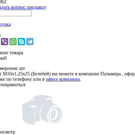
962
адать вопрос продавцу
купка
:
ние товара
вы
0
мерения:
шт
т М10х1,25х25 (Белебей) вы можете в компании
Пальмира
, офор
кже по телефону или в
офисе компании
.
понравиться
росмотр