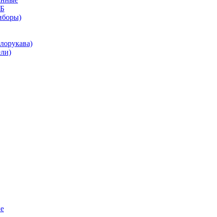
КБ
иборы)
лорукава)
ли)
е