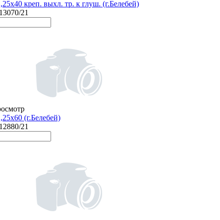
25х40 креп. выхл. тр. к глуш. (г.Белебей)
/13070/21
росмотр
25х60 (г.Белебей)
/12880/21