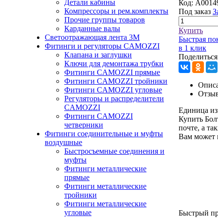
Детали кабины
Код:
A0014
Компрессоры и рем.комплекты
Под заказ
З
Прочие группы товаров
Карданные валы
Купить
Светоотражающая лента 3М
Быстрая по
Фитинги и регуляторы CAMOZZI
в 1 клик
Клапана и заглушки
Поделиться
Ключи для демонтажа трубки
Фитинги CAMOZZI прямые
Фитинги CAMOZZI тройники
Описа
Фитинги CAMOZZI угловые
Отзы
Регуляторы и распределители
CAMOZZI
Единица из
Фитинги CAMOZZI
Купить Бол
четверники
почте, а та
Фитинги соединительные и муфты
Вам может 
воздушные
Быстросъемные соединения и
муфты
Фитинги металлические
прямые
Фитинги металлические
тройники
Фитинги металлические
угловые
Быстрый п