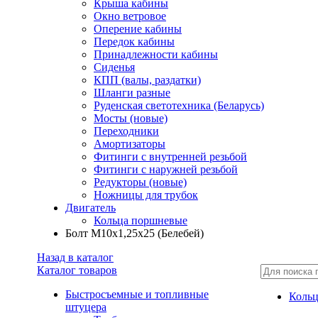
Крыша кабины
Окно ветровое
Оперение кабины
Передок кабины
Принадлежности кабины
Сиденья
КПП (валы, раздатки)
Шланги разные
Руденская светотехника (Беларусь)
Мосты (новые)
Переходники
Амортизаторы
Фитинги с внутренней резьбой
Фитинги с наружней резьбой
Редукторы (новые)
Ножницы для трубок
Двигатель
Кольца поршневые
Болт М10х1,25х25 (Белебей)
Назад в каталог
Каталог товаров
Быстросъемные и топливные
Коль
штуцера