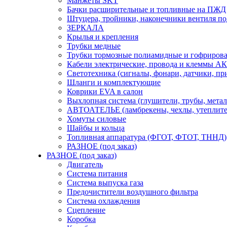
Манжеты SKT
Бачки расширительные и топливные на ПЖД
Штуцера, тройники, наконечники вентиля по
ЗЕРКАЛА
Крылья и крепления
Трубки медные
Трубки тормозные полиамидные и гофриров
Кабели электрические, провода и клеммы А
Светотехника (сигналы, фонари, датчики, пр
Шланги и комплектующие
Коврики EVA в салон
Выхлопная система (глушители, трубы, метал
АВТОАТЕЛЬЕ (ламбрекены, чехлы, утеплите
Хомуты силовые
Шайбы и кольца
Топливная аппаратура (ФГОТ, ФТОТ, ТННД)
РАЗНОЕ (под заказ)
РАЗНОЕ (под заказ)
Двигатель
Система питания
Система выпуска газа
Предочистители воздушного фильтра
Система охлаждения
Сцепление
Коробка