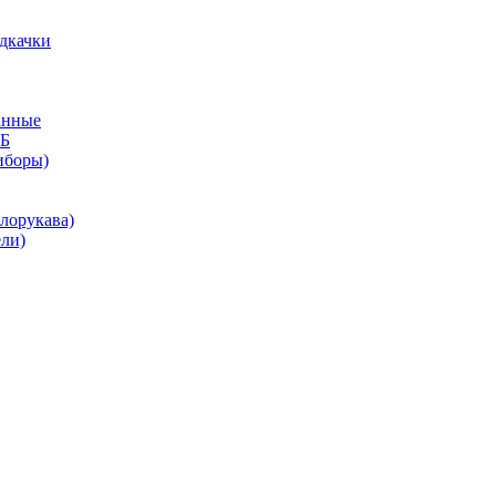
дкачки
анные
КБ
иборы)
лорукава)
ли)