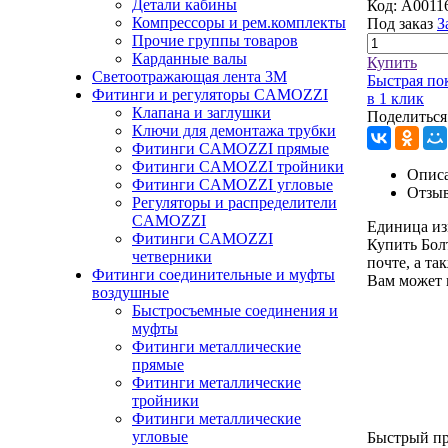
Детали кабины
Код:
A0011
Компрессоры и рем.комплекты
Под заказ
З
Прочие группы товаров
Карданные валы
Купить
Светоотражающая лента 3М
Быстрая по
Фитинги и регуляторы CAMOZZI
в 1 клик
Клапана и заглушки
Поделиться
Ключи для демонтажа трубки
Фитинги CAMOZZI прямые
Фитинги CAMOZZI тройники
Описа
Фитинги CAMOZZI угловые
Отзы
Регуляторы и распределители
CAMOZZI
Единица из
Фитинги CAMOZZI
Купить Бол
четверники
почте, а та
Фитинги соединительные и муфты
Вам может 
воздушные
Быстросъемные соединения и
муфты
Фитинги металлические
прямые
Фитинги металлические
тройники
Фитинги металлические
угловые
Быстрый п