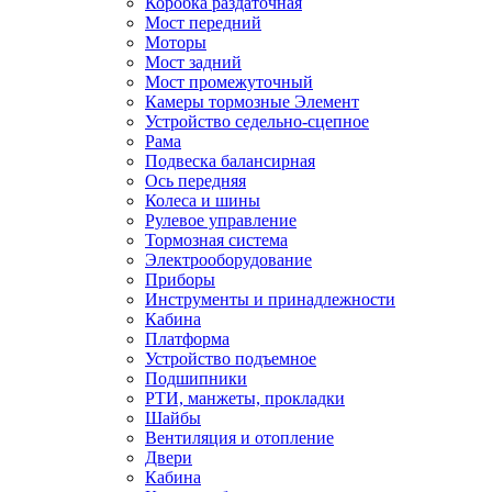
Коробка раздаточная
Мост передний
Моторы
Мост задний
Мост промежуточный
Камеры тормозные Элемент
Устройство седельно-сцепное
Рама
Подвеска балансирная
Ось передняя
Колеса и шины
Рулевое управление
Тормозная система
Электрооборудование
Приборы
Инструменты и принадлежности
Кабина
Платформа
Устройство подъемное
Подшипники
РТИ, манжеты, прокладки
Шайбы
Вентиляция и отопление
Двери
Кабина