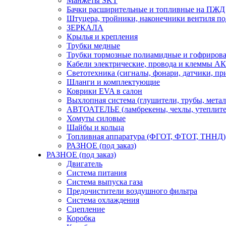
Манжеты SKT
Бачки расширительные и топливные на ПЖД
Штуцера, тройники, наконечники вентиля по
ЗЕРКАЛА
Крылья и крепления
Трубки медные
Трубки тормозные полиамидные и гофриров
Кабели электрические, провода и клеммы А
Светотехника (сигналы, фонари, датчики, пр
Шланги и комплектующие
Коврики EVA в салон
Выхлопная система (глушители, трубы, метал
АВТОАТЕЛЬЕ (ламбрекены, чехлы, утеплите
Хомуты силовые
Шайбы и кольца
Топливная аппаратура (ФГОТ, ФТОТ, ТННД)
РАЗНОЕ (под заказ)
РАЗНОЕ (под заказ)
Двигатель
Система питания
Система выпуска газа
Предочистители воздушного фильтра
Система охлаждения
Сцепление
Коробка