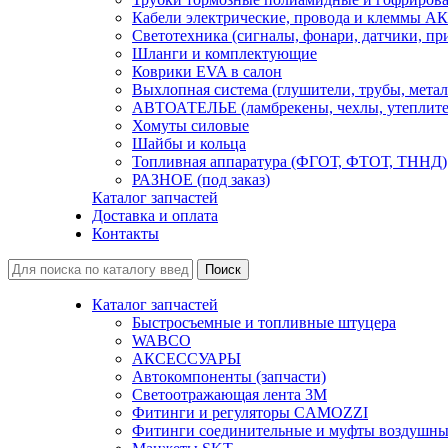
Кабели электрические, провода и клеммы А
Светотехника (сигналы, фонари, датчики, пр
Шланги и комплектующие
Коврики EVA в салон
Выхлопная система (глушители, трубы, метал
АВТОАТЕЛЬЕ (ламбрекены, чехлы, утеплите
Хомуты силовые
Шайбы и кольца
Топливная аппаратура (ФГОТ, ФТОТ, ТННД)
РАЗНОЕ (под заказ)
Каталог запчастей
Доставка и оплата
Контакты
Каталог запчастей
Быстросъемные и топливные штуцера
WABCO
АКСЕССУАРЫ
Автокомпоненты (запчасти)
Светоотражающая лента 3М
Фитинги и регуляторы CAMOZZI
Фитинги соединительные и муфты воздушны