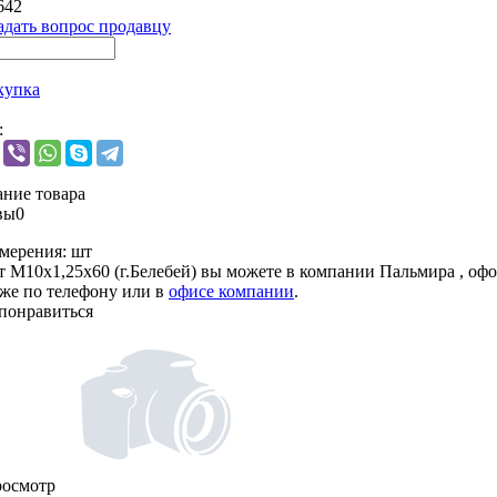
642
адать вопрос продавцу
купка
:
ние товара
вы
0
мерения:
шт
т М10х1,25х60 (г.Белебей) вы можете в компании
Пальмира
, офо
кже по телефону или в
офисе компании
.
понравиться
росмотр