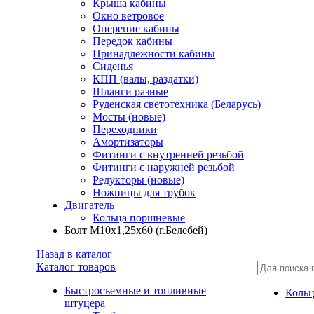
Крыша кабины
Окно ветровое
Оперение кабины
Передок кабины
Принадлежности кабины
Сиденья
КПП (валы, раздатки)
Шланги разные
Руденская светотехника (Беларусь)
Мосты (новые)
Переходники
Амортизаторы
Фитинги с внутренней резьбой
Фитинги с наружней резьбой
Редукторы (новые)
Ножницы для трубок
Двигатель
Кольца поршневые
Болт М10х1,25х60 (г.Белебей)
Назад в каталог
Каталог товаров
Быстросъемные и топливные
Коль
штуцера