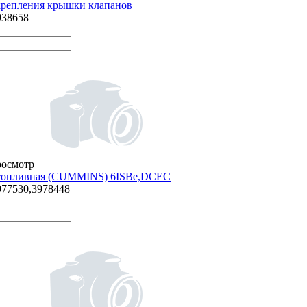
репления крышки клапанов
938658
росмотр
топливная (СUMMINS) 6ISBe,DCEC
977530,3978448