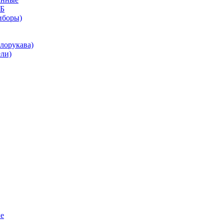
КБ
иборы)
лорукава)
ли)
е