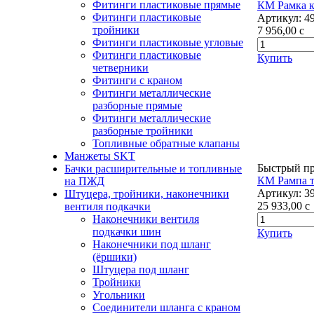
Фитинги пластиковые прямые
КМ Рамка к
Фитинги пластиковые
Артикул:
4
тройники
7 956,00
c
Фитинги пластиковые угловые
Фитинги пластиковые
Купить
четверники
Фитинги с краном
Фитинги металлические
разборные прямые
Фитинги металлические
разборные тройники
Топливные обратные клапаны
Манжеты SKT
Быстрый п
Бачки расширительные и топливные
КМ Рампа 
на ПЖД
Артикул:
3
Штуцера, тройники, наконечники
25 933,00
c
вентиля подкачки
Наконечники вентиля
подкачки шин
Купить
Наконечники под шланг
(ёршики)
Штуцера под шланг
Тройники
Угольники
Соединители шланга с краном