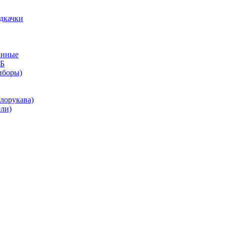
дкачки
анные
КБ
иборы)
лорукава)
ли)