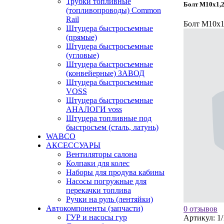
Трубки топливные
Болт М10х1,2
(топливопроводы) Common
Rail
Болт М10х1,
Штуцера быстросъемные
(прямые)
Штуцера быстросъемные
(угловые)
Штуцера быстросъемные
(конвейерные) ЗАВОД
Штуцера быстросъемные
VOSS
Штуцера быстросъемные
АНАЛОГИ voss
Штуцера топливные под
быстросъем (сталь, латунь)
WABCO
АКСЕССУАРЫ
Вентиляторы салона
Колпаки для колес
Наборы для продува кабины
Насосы погружные для
перекачки топлива
Ручки на руль (лентяйки)
Автокомпоненты (запчасти)
0 отзывов
ГУР и насосы гур
Артикул:
1