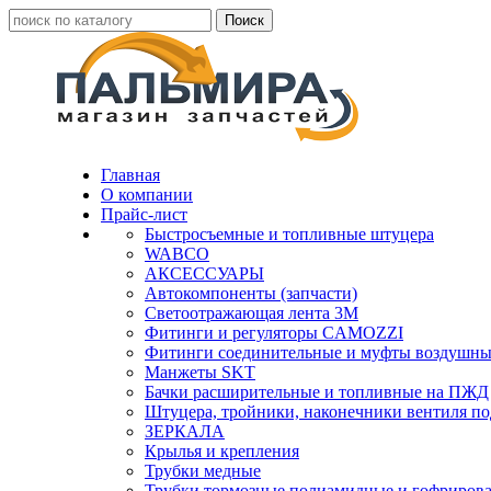
Главная
О компании
Прайс-лист
Быстросъемные и топливные штуцера
WABCO
АКСЕССУАРЫ
Автокомпоненты (запчасти)
Светоотражающая лента 3М
Фитинги и регуляторы CAMOZZI
Фитинги соединительные и муфты воздушны
Манжеты SKT
Бачки расширительные и топливные на ПЖД
Штуцера, тройники, наконечники вентиля по
ЗЕРКАЛА
Крылья и крепления
Трубки медные
Трубки тормозные полиамидные и гофриров