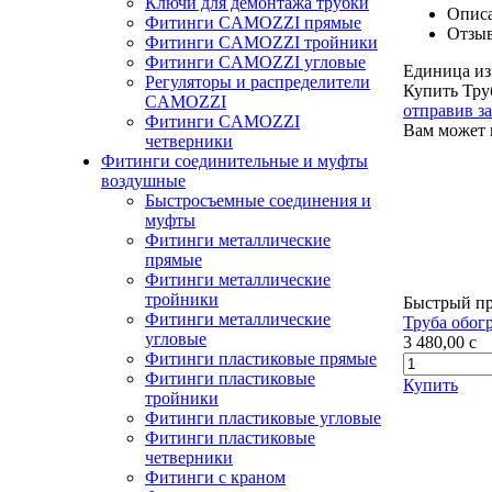
Ключи для демонтажа трубки
Описа
Фитинги CAMOZZI прямые
Отзы
Фитинги CAMOZZI тройники
Фитинги CAMOZZI угловые
Единица из
Регуляторы и распределители
Купить Тру
CAMOZZI
отправив з
Фитинги CAMOZZI
Вам может 
четверники
Фитинги соединительные и муфты
воздушные
Быстросъемные соединения и
муфты
Фитинги металлические
прямые
Фитинги металлические
тройники
Быстрый п
Фитинги металлические
Труба обог
угловые
3 480,00
c
Фитинги пластиковые прямые
Фитинги пластиковые
Купить
тройники
Фитинги пластиковые угловые
Фитинги пластиковые
четверники
Фитинги с краном