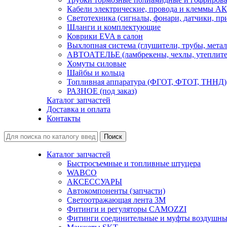
Кабели электрические, провода и клеммы А
Светотехника (сигналы, фонари, датчики, пр
Шланги и комплектующие
Коврики EVA в салон
Выхлопная система (глушители, трубы, метал
АВТОАТЕЛЬЕ (ламбрекены, чехлы, утеплите
Хомуты силовые
Шайбы и кольца
Топливная аппаратура (ФГОТ, ФТОТ, ТННД)
РАЗНОЕ (под заказ)
Каталог запчастей
Доставка и оплата
Контакты
Каталог запчастей
Быстросъемные и топливные штуцера
WABCO
АКСЕССУАРЫ
Автокомпоненты (запчасти)
Светоотражающая лента 3М
Фитинги и регуляторы CAMOZZI
Фитинги соединительные и муфты воздушны