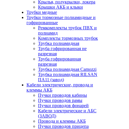
Крылья, полукрылки, локера
Крышки АКБ и клыки
Трубки медные
Трубки тормозные полиамидные и
гофрированные
Ремкомплекты трубок ПВХ и
полиамид
Комплекты тормозных трубок
Трубка полиамидная
Труба гофрированная не
разрезная
Труба гофрированная
разрезная
Трубка полиамидная Camozzi
Трубка полиамидная RILSAN
ПА11 (завод)
Кабели электрические, провода и
клеммы АКБ
Пучки проводов кабины
Пучки проводов рамы
Пучки проводов фонарей
Кабели электрические и АБС
(ЗАВОД)
Провода и клеммы АКБ
Пучки проводов прицепа