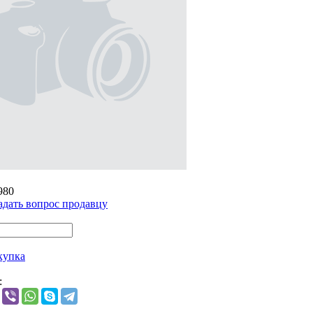
980
адать вопрос продавцу
купка
: