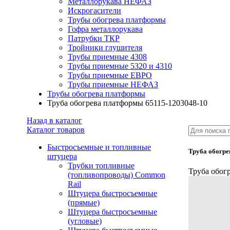
Металлорукава НЕФАЗ
Искрогасители
Трубы обогрева платформы
Гофра металлорукава
Патрубки ТКР
Тройники глушителя
Трубы приемные 4308
Трубы приемные 5320 и 4310
Трубы приемные ЕВРО
Трубы приемные НЕФАЗ
Трубы обогрева платформы
Труба обогрева платформы 65115-1203048-10
Назад в каталог
Каталог товаров
Быстросъемные и топливные
Труба обогре
штуцера
Трубки топливные
Труба обог
(топливопроводы) Common
Rail
Штуцера быстросъемные
(прямые)
Штуцера быстросъемные
(угловые)