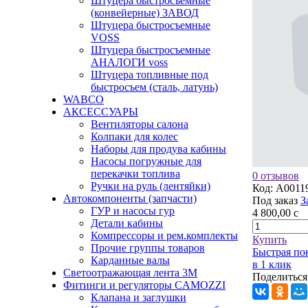
Штуцера быстросъемные
(конвейерные) ЗАВОД
Штуцера быстросъемные
VOSS
Штуцера быстросъемные
АНАЛОГИ voss
Штуцера топливные под
быстросъем (сталь, латунь)
WABCO
АКСЕССУАРЫ
Вентиляторы салона
Колпаки для колес
Наборы для продува кабины
Насосы погружные для
перекачки топлива
0 отзывов
Ручки на руль (лентяйки)
Код:
A0011
Автокомпоненты (запчасти)
Под заказ
З
ГУР и насосы гур
4 800,00
c
Детали кабины
Компрессоры и рем.комплекты
Купить
Прочие группы товаров
Быстрая по
Карданные валы
в 1 клик
Светоотражающая лента 3М
Поделиться
Фитинги и регуляторы CAMOZZI
Клапана и заглушки