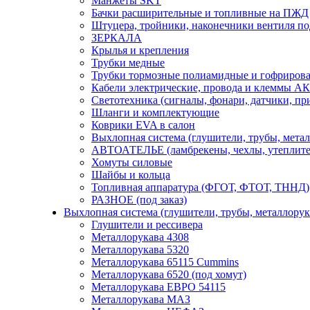
Манжеты SKT
Бачки расширительные и топливные на ПЖД
Штуцера, тройники, наконечники вентиля по
ЗЕРКАЛА
Крылья и крепления
Трубки медные
Трубки тормозные полиамидные и гофриров
Кабели электрические, провода и клеммы А
Светотехника (сигналы, фонари, датчики, пр
Шланги и комплектующие
Коврики EVA в салон
Выхлопная система (глушители, трубы, метал
АВТОАТЕЛЬЕ (ламбрекены, чехлы, утеплите
Хомуты силовые
Шайбы и кольца
Топливная аппаратура (ФГОТ, ФТОТ, ТННД)
РАЗНОЕ (под заказ)
Выхлопная система (глушители, трубы, металлорук
Глушители и рессивера
Металлорукава 4308
Металлорукава 5320
Металлорукава 65115 Cummins
Металлорукава 6520 (под хомут)
Металлорукава ЕВРО 54115
Металлорукава МАЗ