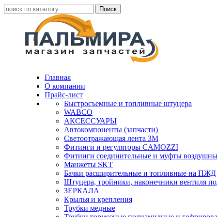
Главная
О компании
Прайс-лист
Быстросъемные и топливные штуцера
WABCO
АКСЕССУАРЫ
Автокомпоненты (запчасти)
Светоотражающая лента 3М
Фитинги и регуляторы CAMOZZI
Фитинги соединительные и муфты воздушны
Манжеты SKT
Бачки расширительные и топливные на ПЖД
Штуцера, тройники, наконечники вентиля по
ЗЕРКАЛА
Крылья и крепления
Трубки медные
Трубки тормозные полиамидные и гофриров