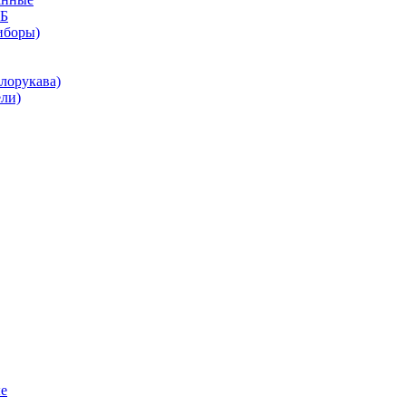
КБ
иборы)
лорукава)
ли)
е