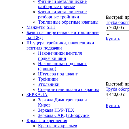
Фитинги металлические
разборные прямые
Фитинги металлические
разборные тройники
Быстрый п
Топливные обратные клапаны
Труба обог
Манжеты SKT
5 760,00
c
Бачки расширительные и топливные
на ПЖД
Купить
Штуцера, тройники, наконечники
вентиля подкачки
Наконечники вентиля
подкачки шин
Наконечники под шланг
(ёршики)
Штуцера под шланг
Тройники
Быстрый п
Угольники
Труба обог
Соединители шланга с краном
4 440,00
c
ЗЕРКАЛА
Зеркала Димитровград и
Киров
Купить
Зеркала НУР-ТЕХ
Зеркала САКД г.Бобруйск
Крылья и крепления
Крепления крыльев