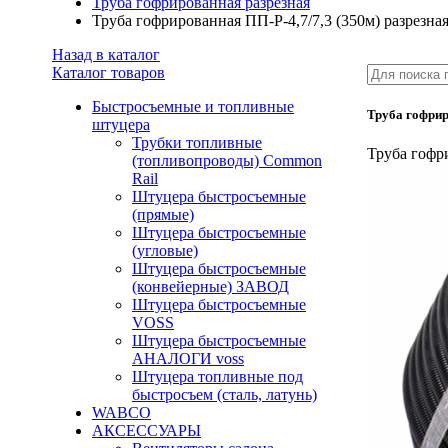
Труба гофрированная разрезная
Труба гофрированная ПП-Р-4,7/7,3 (350м) разрезна
Назад в каталог
Каталог товаров
Быстросъемные и топливные
Труба гофрир
штуцера
Трубки топливные
Труба гофри
(топливопроводы) Common
Rail
Штуцера быстросъемные
(прямые)
Штуцера быстросъемные
(угловые)
Штуцера быстросъемные
(конвейерные) ЗАВОД
Штуцера быстросъемные
VOSS
Штуцера быстросъемные
АНАЛОГИ voss
Штуцера топливные под
быстросъем (сталь, латунь)
WABCO
АКСЕССУАРЫ