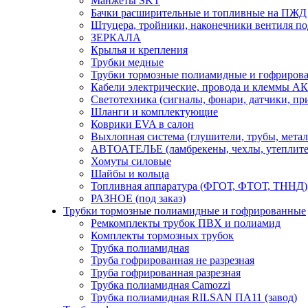
Манжеты SKT
Бачки расширительные и топливные на ПЖД
Штуцера, тройники, наконечники вентиля по
ЗЕРКАЛА
Крылья и крепления
Трубки медные
Трубки тормозные полиамидные и гофриров
Кабели электрические, провода и клеммы А
Светотехника (сигналы, фонари, датчики, пр
Шланги и комплектующие
Коврики EVA в салон
Выхлопная система (глушители, трубы, метал
АВТОАТЕЛЬЕ (ламбрекены, чехлы, утеплите
Хомуты силовые
Шайбы и кольца
Топливная аппаратура (ФГОТ, ФТОТ, ТННД)
РАЗНОЕ (под заказ)
Трубки тормозные полиамидные и гофрированные
Ремкомплекты трубок ПВХ и полиамид
Комплекты тормозных трубок
Трубка полиамидная
Труба гофрированная не разрезная
Труба гофрированная разрезная
Трубка полиамидная Camozzi
Трубка полиамидная RILSAN ПА11 (завод)