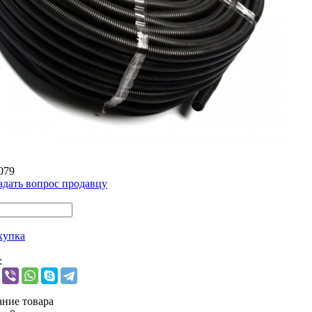
079
адать вопрос продавцу
купка
:
ние товара