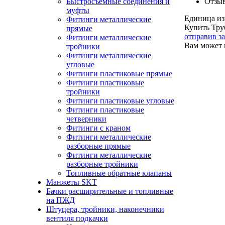
Быстросъемные соединения и
Отзы
муфты
Единица из
Фитинги металлические
Купить Тру
прямые
отправив з
Фитинги металлические
Вам может 
тройники
Фитинги металлические
угловые
Фитинги пластиковые прямые
Фитинги пластиковые
тройники
Фитинги пластиковые угловые
Фитинги пластиковые
четверники
Фитинги с краном
Фитинги металлические
разборные прямые
Фитинги металлические
разборные тройники
Топливные обратные клапаны
Манжеты SKT
Бачки расширительные и топливные
на ПЖД
Штуцера, тройники, наконечники
вентиля подкачки