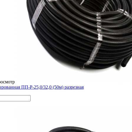
росмотр
рованная ПП-Р-25,0/32,0 (50м) разрезная