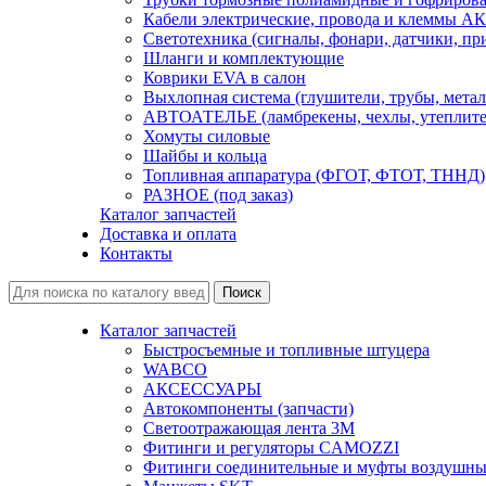
Кабели электрические, провода и клеммы А
Светотехника (сигналы, фонари, датчики, пр
Шланги и комплектующие
Коврики EVA в салон
Выхлопная система (глушители, трубы, метал
АВТОАТЕЛЬЕ (ламбрекены, чехлы, утеплите
Хомуты силовые
Шайбы и кольца
Топливная аппаратура (ФГОТ, ФТОТ, ТННД)
РАЗНОЕ (под заказ)
Каталог запчастей
Доставка и оплата
Контакты
Каталог запчастей
Быстросъемные и топливные штуцера
WABCO
АКСЕССУАРЫ
Автокомпоненты (запчасти)
Светоотражающая лента 3М
Фитинги и регуляторы CAMOZZI
Фитинги соединительные и муфты воздушны