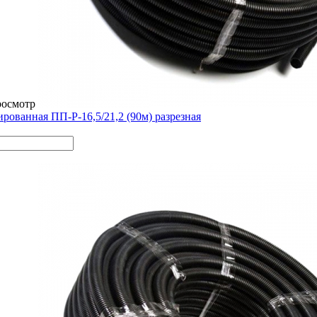
росмотр
рованная ПП-Р-16,5/21,2 (90м) разрезная