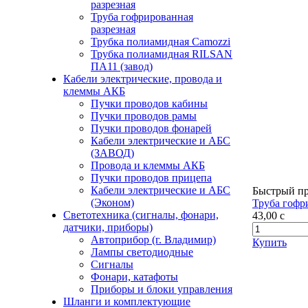
разрезная
Труба гофрированная
разрезная
Трубка полиамидная Camozzi
Трубка полиамидная RILSAN
ПА11 (завод)
Кабели электрические, провода и
клеммы АКБ
Пучки проводов кабины
Пучки проводов рамы
Пучки проводов фонарей
Кабели электрические и АБС
(ЗАВОД)
Провода и клеммы АКБ
Пучки проводов прицепа
Кабели электрические и АБС
Быстрый п
(Эконом)
Труба гофри
Светотехника (сигналы, фонари,
43,00
c
датчики, приборы)
Автоприбор (г. Владимир)
Купить
Лампы светодиодные
Сигналы
Фонари, катафоты
Приборы и блоки управления
Шланги и комплектующие