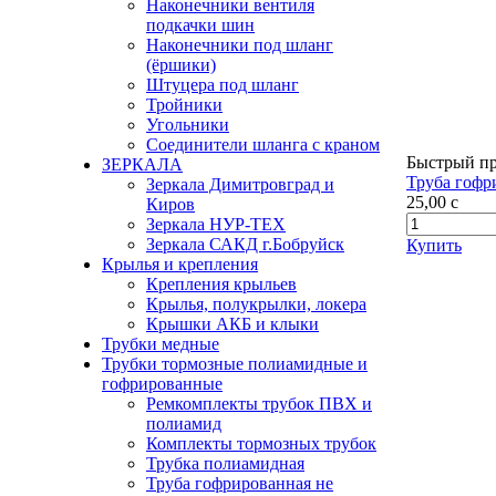
Наконечники вентиля
подкачки шин
Наконечники под шланг
(ёршики)
Штуцера под шланг
Тройники
Угольники
Соединители шланга с краном
Быстрый п
ЗЕРКАЛА
Труба гофри
Зеркала Димитровград и
25,00
c
Киров
Зеркала НУР-ТЕХ
Зеркала САКД г.Бобруйск
Купить
Крылья и крепления
Крепления крыльев
Крылья, полукрылки, локера
Крышки АКБ и клыки
Трубки медные
Трубки тормозные полиамидные и
гофрированные
Ремкомплекты трубок ПВХ и
полиамид
Комплекты тормозных трубок
Трубка полиамидная
Труба гофрированная не