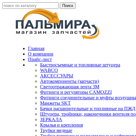
Главная
О компании
Прайс-лист
Быстросъемные и топливные штуцера
WABCO
АКСЕССУАРЫ
Автокомпоненты (запчасти)
Светоотражающая лента 3М
Фитинги и регуляторы CAMOZZI
Фитинги соединительные и муфты воздушны
Манжеты SKT
Бачки расширительные и топливные на ПЖД
Штуцера, тройники, наконечники вентиля по
ЗЕРКАЛА
Крылья и крепления
Трубки медные
Трубки тормозные полиамидные и гофриров