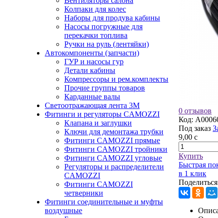
Вентиляторы салона
Колпаки для колес
Наборы для продува кабины
Насосы погружные для
перекачки топлива
Ручки на руль (лентяйки)
Автокомпоненты (запчасти)
ГУР и насосы гур
Детали кабины
Компрессоры и рем.комплекты
Прочие группы товаров
Карданные валы
Светоотражающая лента 3М
0 отзывов
Фитинги и регуляторы CAMOZZI
Код:
A0006
Клапана и заглушки
Под заказ
З
Ключи для демонтажа трубки
9,00
c
Фитинги CAMOZZI прямые
Фитинги CAMOZZI тройники
Купить
Фитинги CAMOZZI угловые
Быстрая по
Регуляторы и распределители
в 1 клик
CAMOZZI
Поделиться
Фитинги CAMOZZI
четверники
Фитинги соединительные и муфты
воздушные
Описа