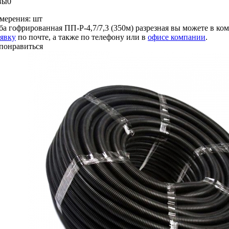
вы
0
мерения:
шт
ба гофрированная ПП-Р-4,7/7,3 (350м) разрезная вы можете в к
аявку
по почте, а также по телефону или в
офисе компании
.
понравиться