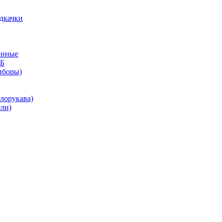
дкачки
анные
КБ
иборы)
лорукава)
ли)