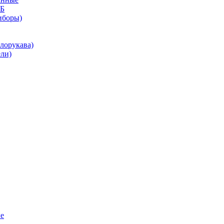
КБ
иборы)
лорукава)
ли)
е