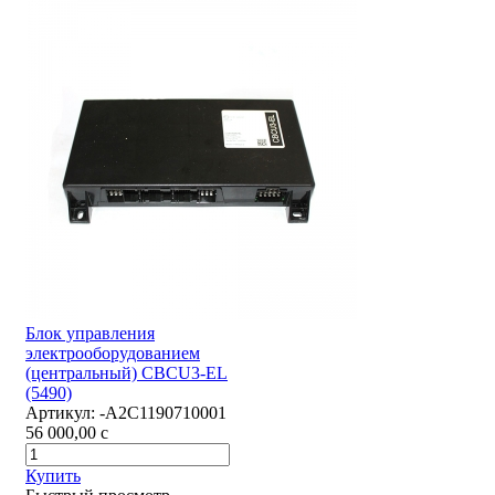
Блок управления
электрооборудованием
(центральный) CBCU3-EL
(5490)
Артикул:
-А2С1190710001
56 000,00
c
Купить