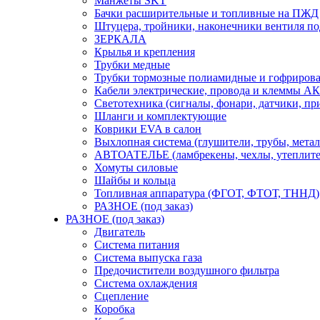
Манжеты SKT
Бачки расширительные и топливные на ПЖД
Штуцера, тройники, наконечники вентиля по
ЗЕРКАЛА
Крылья и крепления
Трубки медные
Трубки тормозные полиамидные и гофриров
Кабели электрические, провода и клеммы А
Светотехника (сигналы, фонари, датчики, пр
Шланги и комплектующие
Коврики EVA в салон
Выхлопная система (глушители, трубы, метал
АВТОАТЕЛЬЕ (ламбрекены, чехлы, утеплите
Хомуты силовые
Шайбы и кольца
Топливная аппаратура (ФГОТ, ФТОТ, ТННД)
РАЗНОЕ (под заказ)
РАЗНОЕ (под заказ)
Двигатель
Система питания
Система выпуска газа
Предочистители воздушного фильтра
Система охлаждения
Сцепление
Коробка