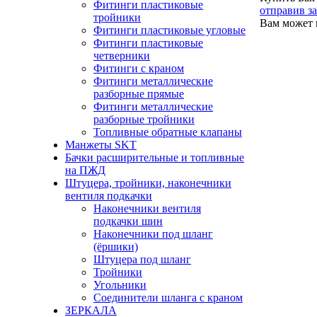
Фитинги пластиковые
отправив з
тройники
Вам может 
Фитинги пластиковые угловые
Фитинги пластиковые
четверники
Фитинги с краном
Фитинги металлические
разборные прямые
Фитинги металлические
разборные тройники
Топливные обратные клапаны
Манжеты SKT
Бачки расширительные и топливные
на ПЖД
Штуцера, тройники, наконечники
вентиля подкачки
Наконечники вентиля
подкачки шин
Наконечники под шланг
(ёршики)
Штуцера под шланг
Тройники
Угольники
Соединители шланга с краном
ЗЕРКАЛА