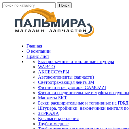
Главная
О компании
Прайс-лист
Быстросъемные и топливные штуцера
WABCO
АКСЕССУАРЫ
Автокомпоненты (запчасти)
Светоотражающая лента 3М
Фитинги и регуляторы CAMOZZI
Фитинги соединительные и муфты воздушны
Манжеты SKT
Бачки расширительные и топливные на ПЖД
Штуцера, тройники, наконечники вентиля по
ЗЕРКАЛА
Крылья и крепления
Трубки медные
Трубки тормозные полиамидные и гофриров