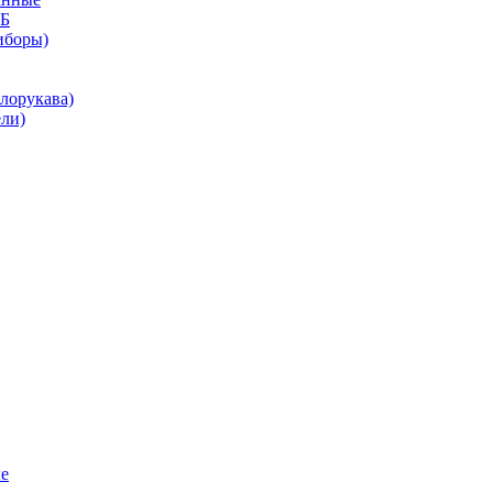
КБ
иборы)
лорукава)
ли)
е