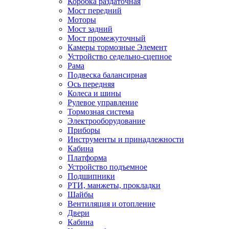
Коробка раздаточная
Мост передний
Моторы
Мост задний
Мост промежуточный
Камеры тормозные Элемент
Устройство седельно-сцепное
Рама
Подвеска балансирная
Ось передняя
Колеса и шины
Рулевое управление
Тормозная система
Электрооборудование
Приборы
Инструменты и принадлежности
Кабина
Платформа
Устройство подъемное
Подшипники
РТИ, манжеты, прокладки
Шайбы
Вентиляция и отопление
Двери
Кабина