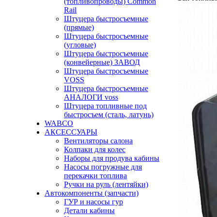
(топливопроводы) Common
Rail
Штуцера быстросъемные
(прямые)
Штуцера быстросъемные
(угловые)
Штуцера быстросъемные
(конвейерные) ЗАВОД
Штуцера быстросъемные
VOSS
Штуцера быстросъемные
АНАЛОГИ voss
Штуцера топливные под
быстросъем (сталь, латунь)
WABCO
АКСЕССУАРЫ
Вентиляторы салона
Колпаки для колес
Наборы для продува кабины
Насосы погружные для
перекачки топлива
Ручки на руль (лентяйки)
Автокомпоненты (запчасти)
ГУР и насосы гур
Детали кабины