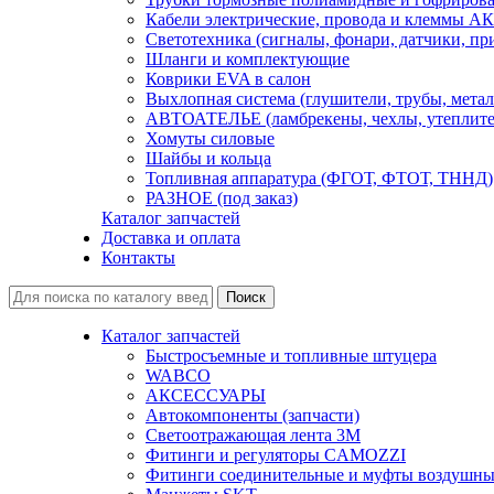
Кабели электрические, провода и клеммы А
Светотехника (сигналы, фонари, датчики, пр
Шланги и комплектующие
Коврики EVA в салон
Выхлопная система (глушители, трубы, метал
АВТОАТЕЛЬЕ (ламбрекены, чехлы, утеплите
Хомуты силовые
Шайбы и кольца
Топливная аппаратура (ФГОТ, ФТОТ, ТННД)
РАЗНОЕ (под заказ)
Каталог запчастей
Доставка и оплата
Контакты
Каталог запчастей
Быстросъемные и топливные штуцера
WABCO
АКСЕССУАРЫ
Автокомпоненты (запчасти)
Светоотражающая лента 3М
Фитинги и регуляторы CAMOZZI
Фитинги соединительные и муфты воздушны