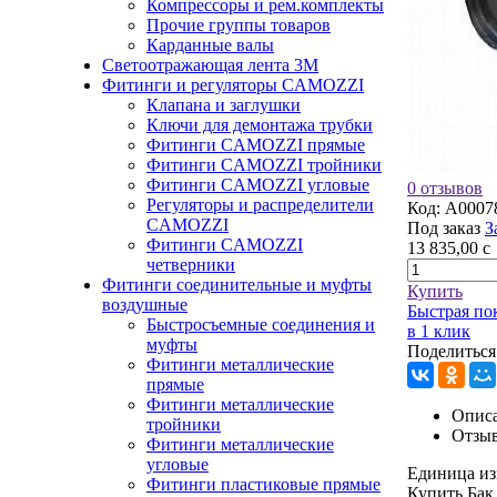
Компрессоры и рем.комплекты
Прочие группы товаров
Карданные валы
Светоотражающая лента 3М
Фитинги и регуляторы CAMOZZI
Клапана и заглушки
Ключи для демонтажа трубки
Фитинги CAMOZZI прямые
Фитинги CAMOZZI тройники
Фитинги CAMOZZI угловые
0 отзывов
Регуляторы и распределители
Код:
A0007
CAMOZZI
Под заказ
З
Фитинги CAMOZZI
13 835,00
c
четверники
Фитинги соединительные и муфты
Купить
воздушные
Быстрая по
Быстросъемные соединения и
в 1 клик
муфты
Поделиться
Фитинги металлические
прямые
Фитинги металлические
Описа
тройники
Отзы
Фитинги металлические
угловые
Единица из
Фитинги пластиковые прямые
Купить Бак