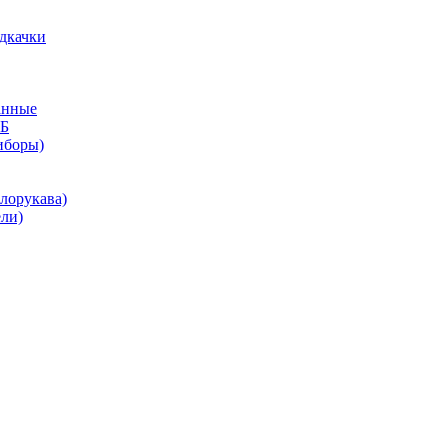
дкачки
анные
КБ
иборы)
лорукава)
ли)