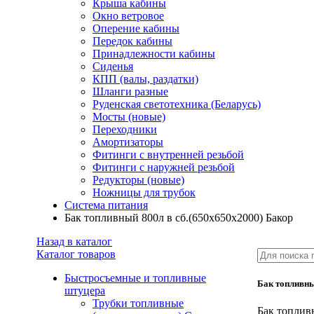
Крыша кабины
Окно ветровое
Оперение кабины
Передок кабины
Принадлежности кабины
Сиденья
КПП (валы, раздатки)
Шланги разные
Руденская светотехника (Беларусь)
Мосты (новые)
Переходники
Амортизаторы
Фитинги с внутренней резьбой
Фитинги с наружней резьбой
Редукторы (новые)
Ножницы для трубок
Система питания
Бак топливный 800л в сб.(650х650х2000) Бакор
Назад в каталог
Каталог товаров
Быстросъемные и топливные
Бак топливны
штуцера
Трубки топливные
Бак топлив