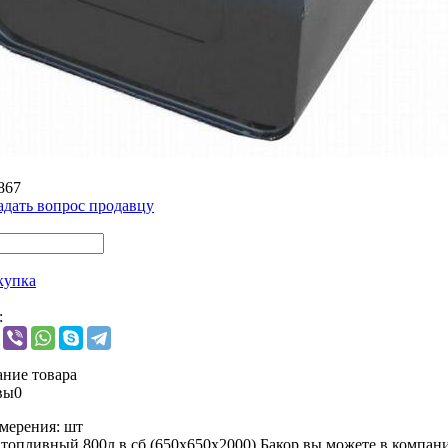
867
адать вопрос продавцу
купка
:
ние товара
вы
0
мерения:
шт
 топливный 800л в сб.(650х650х2000) Бакор вы можете в компа