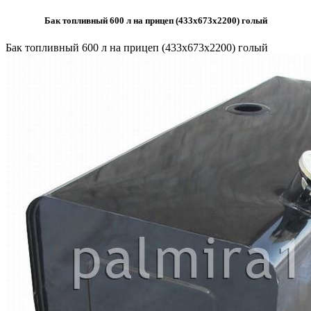
Бак топливный 600 л на прицеп (433х673х2200) голый
Бак топливный 600 л на прицеп (433х673х2200) голый