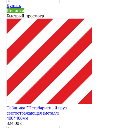
Купить
Новинка
Быстрый просмотр
Табличка "Негабаритный груз"
светоотражающая (металл)
400*400мм
324,00
c