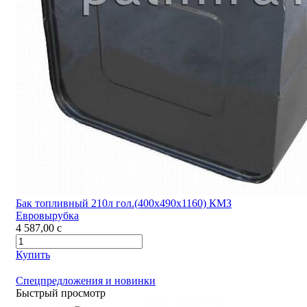
Бак топливный 210л гол.(400х490х1160) КМЗ
Евровырубка
4 587,00
c
Купить
Спецпредложения и новинки
Быстрый просмотр