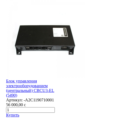
Блок управления
электрооборудованием
(центральный) CBCU3-EL
(5490)
Артикул:
-А2С1190710001
56 000,00
c
Купить