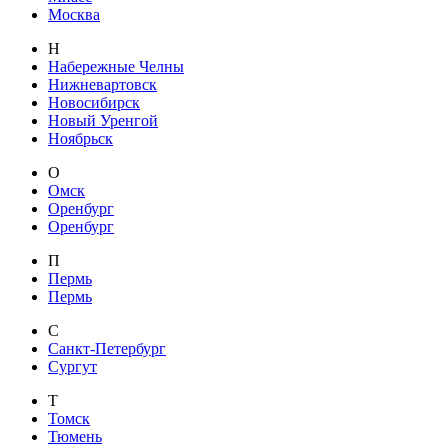
Москва
Н
Набережные Челны
Нижневартовск
Новосибирск
Новый Уренгой
Ноябрьск
О
Омск
Оренбург
Оренбург
П
Пермь
Пермь
С
Санкт-Петербург
Сургут
Т
Томск
Тюмень