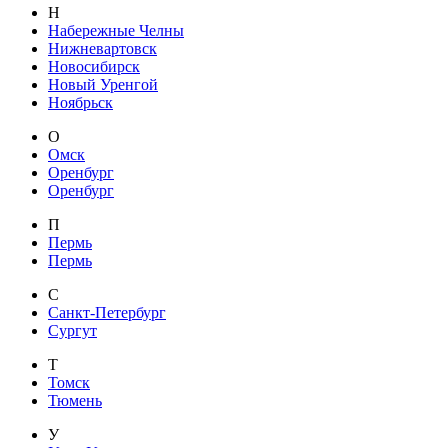
Н
Набережные Челны
Нижневартовск
Новосибирск
Новый Уренгой
Ноябрьск
О
Омск
Оренбург
Оренбург
П
Пермь
Пермь
С
Санкт-Петербург
Сургут
Т
Томск
Тюмень
У