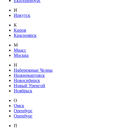
Екатеринбург
И
Иркутск
К
Киров
Красноярск
М
Миасс
Москва
Н
Набережные Челны
Нижневартовск
Новосибирск
Новый Уренгой
Ноябрьск
О
Омск
Оренбург
Оренбург
П