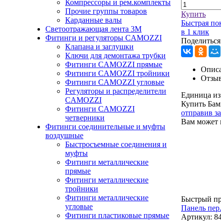
Компрессоры и рем.комплекты
Прочие группы товаров
Купить
Карданные валы
Быстрая по
Светоотражающая лента 3М
в 1 клик
Фитинги и регуляторы CAMOZZI
Поделиться
Клапана и заглушки
Ключи для демонтажа трубки
Фитинги CAMOZZI прямые
Описа
Фитинги CAMOZZI тройники
Отзы
Фитинги CAMOZZI угловые
Регуляторы и распределители
Единица из
CAMOZZI
Купить Бам
Фитинги CAMOZZI
отправив з
четверники
Вам может 
Фитинги соединительные и муфты
воздушные
Быстросъемные соединения и
муфты
Фитинги металлические
прямые
Фитинги металлические
тройники
Фитинги металлические
Быстрый п
угловые
Панель пер
Фитинги пластиковые прямые
Артикул:
8