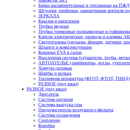
Манжеты SKT
Бачки расширительные и топливные на ПЖД
Штуцера, тройники, наконечники вентиля по
ЗЕРКАЛА
Крылья и крепления
Трубки медные
Трубки тормозные полиамидные и гофриров
Кабели электрические, провода и клеммы А
Светотехника (сигналы, фонари, датчики, пр
Шланги и комплектующие
Коврики EVA в салон
Выхлопная система (глушители, трубы, метал
АВТОАТЕЛЬЕ (ламбрекены, чехлы, утеплите
Хомуты силовые
Шайбы и кольца
Топливная аппаратура (ФГОТ, ФТОТ, ТННД)
РАЗНОЕ (под заказ)
РАЗНОЕ (под заказ)
Двигатель
Система питания
Система выпуска газа
Предочистители воздушного фильтра
Система охлаждения
Сцепление
Коробка