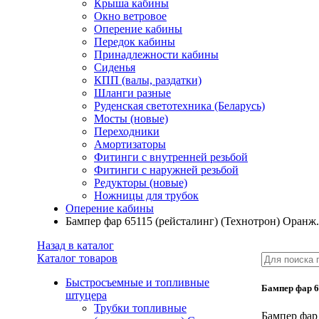
Крыша кабины
Окно ветровое
Оперение кабины
Передок кабины
Принадлежности кабины
Сиденья
КПП (валы, раздатки)
Шланги разные
Руденская светотехника (Беларусь)
Мосты (новые)
Переходники
Амортизаторы
Фитинги с внутренней резьбой
Фитинги с наружней резьбой
Редукторы (новые)
Ножницы для трубок
Оперение кабины
Бампер фар 65115 (рейсталинг) (Технотрон) Оранж.
Назад в каталог
Каталог товаров
Быстросъемные и топливные
Бампер фар 6
штуцера
Трубки топливные
Бампер фар