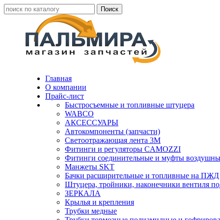
Главная
О компании
Прайс-лист
Быстросъемные и топливные штуцера
WABCO
АКСЕССУАРЫ
Автокомпоненты (запчасти)
Светоотражающая лента 3М
Фитинги и регуляторы CAMOZZI
Фитинги соединительные и муфты воздушны
Манжеты SKT
Бачки расширительные и топливные на ПЖД
Штуцера, тройники, наконечники вентиля по
ЗЕРКАЛА
Крылья и крепления
Трубки медные
Трубки тормозные полиамидные и гофриров