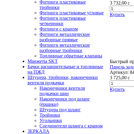
Фитинги пластиковые
3 732,00
c
тройники
Фитинги пластиковые угловые
Купить
Фитинги пластиковые
четверники
Фитинги с краном
Фитинги металлические
разборные прямые
Фитинги металлические
разборные тройники
Топливные обратные клапаны
Манжеты SKT
Быстрый п
Бачки расширительные и топливные
Панель задн
на ПЖД
Артикул:
8
Штуцера, тройники, наконечники
3 725,00
c
вентиля подкачки
Наконечники вентиля
Купить
подкачки шин
Наконечники под шланг
(ёршики)
Штуцера под шланг
Тройники
Угольники
Соединители шланга с краном
ЗЕРКАЛА