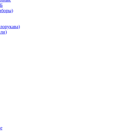
КБ
иборы)
лорукава)
ли)
е