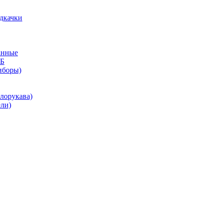
дкачки
анные
КБ
иборы)
лорукава)
ли)