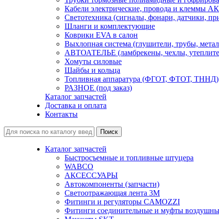
Кабели электрические, провода и клеммы А
Светотехника (сигналы, фонари, датчики, пр
Шланги и комплектующие
Коврики EVA в салон
Выхлопная система (глушители, трубы, метал
АВТОАТЕЛЬЕ (ламбрекены, чехлы, утеплите
Хомуты силовые
Шайбы и кольца
Топливная аппаратура (ФГОТ, ФТОТ, ТННД)
РАЗНОЕ (под заказ)
Каталог запчастей
Доставка и оплата
Контакты
Каталог запчастей
Быстросъемные и топливные штуцера
WABCO
АКСЕССУАРЫ
Автокомпоненты (запчасти)
Светоотражающая лента 3М
Фитинги и регуляторы CAMOZZI
Фитинги соединительные и муфты воздушны