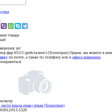
купка
:
ние товара
вы
0
мерения:
шт
пер фар 65115 (рейсталинг) (Технотрон) Оранж. вы можете в к
аявку
по почте, а также по телефону или в
офисе компании
.
понравиться
росмотр
. части крыла прав+левая (Технотрон)
403012/013-5320