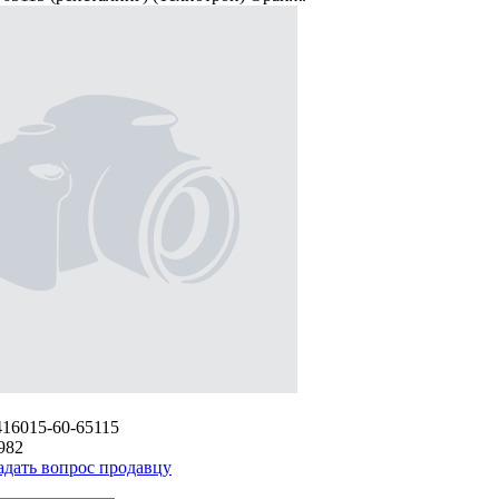
416015-60-65115
982
адать вопрос продавцу