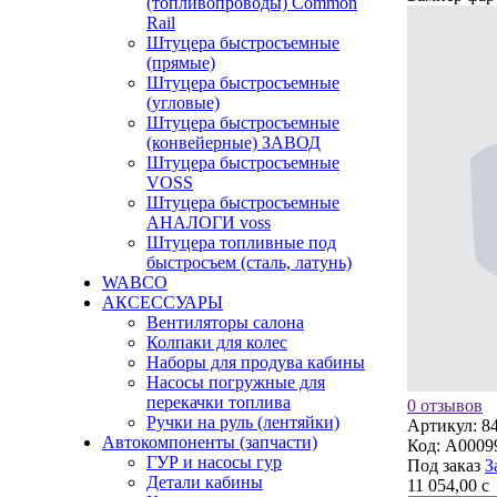
(топливопроводы) Common
Rail
Штуцера быстросъемные
(прямые)
Штуцера быстросъемные
(угловые)
Штуцера быстросъемные
(конвейерные) ЗАВОД
Штуцера быстросъемные
VOSS
Штуцера быстросъемные
АНАЛОГИ voss
Штуцера топливные под
быстросъем (сталь, латунь)
WABCO
АКСЕССУАРЫ
Вентиляторы салона
Колпаки для колес
Наборы для продува кабины
Насосы погружные для
перекачки топлива
0 отзывов
Ручки на руль (лентяйки)
Артикул:
8
Автокомпоненты (запчасти)
Код:
A0009
ГУР и насосы гур
Под заказ
З
Детали кабины
11 054,00
c