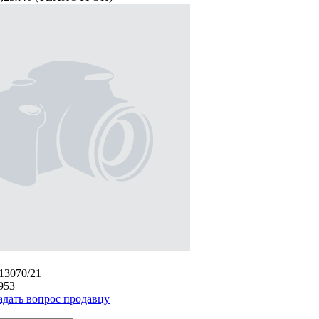
/13070/21
953
адать вопрос продавцу