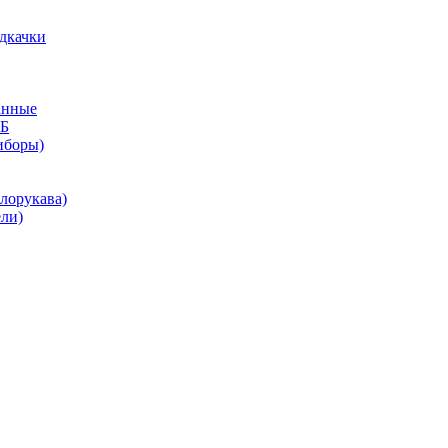
дкачки
анные
КБ
иборы)
лорукава)
ли)