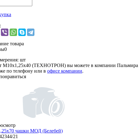
купка
:
ние товара
вы
0
мерения:
шт
лт М10х1,25х40 (ТЕХНОТРОН) вы можете в компании
Пальмира
кже по телефону или в
офисе компании
.
понравиться
росмотр
,25х70 чашки МОД (Белебей)
/42344/21