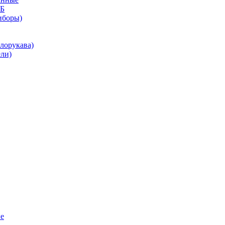
КБ
иборы)
лорукава)
ли)
е