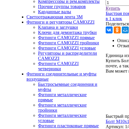
Компрессоры и рем.комплекты
Прочие группы товаров
Купить
Карданные валы
Быстрая по
Светоотражающая лента 3М
в 1 клик
Фитинги и регуляторы CAMOZZI
Поделиться
Клапана и заглушки
Ключи для демонтажа трубки
Фитинги CAMOZZI прямые
Описа
Фитинги CAMOZZI тройники
Отзы
Фитинги CAMOZZI угловые
Регуляторы и распределители
Единица из
CAMOZZI
Купить Бо
Фитинги CAMOZZI
почте, а та
четверники
Вам может 
Фитинги соединительные и муфты
воздушные
Быстросъемные соединения и
муфты
Фитинги металлические
прямые
Фитинги металлические
тройники
Фитинги металлические
Быстрый п
угловые
Болт М10х1
Фитинги пластиковые прямые
Артикул:
1