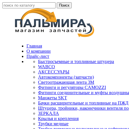
Главная
О компании
Прайс-лист
Быстросъемные и топливные штуцера
WABCO
АКСЕССУАРЫ
Автокомпоненты (запчасти)
Светоотражающая лента 3М
Фитинги и регуляторы CAMOZZI
Фитинги соединительные и муфты воздушны
Манжеты SKT
Бачки расширительные и топливные на ПЖД
Штуцера, тройники, наконечники вентиля по
ЗЕРКАЛА
Крылья и крепления
Трубки медные
Трубки тормозные полиамидные и гофриров