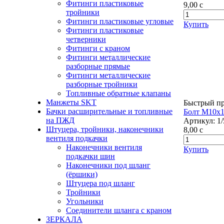
Фитинги пластиковые
9,00
c
тройники
Фитинги пластиковые угловые
Купить
Фитинги пластиковые
четверники
Фитинги с краном
Фитинги металлические
разборные прямые
Фитинги металлические
разборные тройники
Топливные обратные клапаны
Манжеты SKT
Быстрый п
Бачки расширительные и топливные
Болт М10х
на ПЖД
Артикул:
1
Штуцера, тройники, наконечники
8,00
c
вентиля подкачки
Наконечники вентиля
Купить
подкачки шин
Наконечники под шланг
(ёршики)
Штуцера под шланг
Тройники
Угольники
Соединители шланга с краном
ЗЕРКАЛА