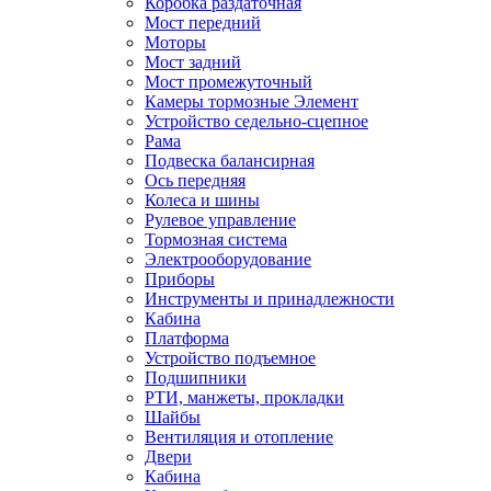
Коробка раздаточная
Мост передний
Моторы
Мост задний
Мост промежуточный
Камеры тормозные Элемент
Устройство седельно-сцепное
Рама
Подвеска балансирная
Ось передняя
Колеса и шины
Рулевое управление
Тормозная система
Электрооборудование
Приборы
Инструменты и принадлежности
Кабина
Платформа
Устройство подъемное
Подшипники
РТИ, манжеты, прокладки
Шайбы
Вентиляция и отопление
Двери
Кабина