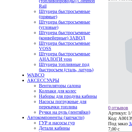
(топливопроводы) Common
Rail
Штуцера быстросъемные
(прямые)
Штуцера быстросъемные
(угловые)
Штуцера быстросъемные
(конвейерные) ЗАВОД
Штуцера быстросъемные
VOSS
Штуцера быстросъемные
АНАЛОГИ voss
Штуцера топливные под
быстросъем (сталь, латунь)
WABCO
АКСЕССУАРЫ
Вентиляторы салона
Колпаки для колес
Наборы для продува кабины
Насосы погружные для
перекачки топлива
0 отзывов
Ручки на руль (лентяйки)
Артикул:
1
Автокомпоненты (запчасти)
Код:
A0013
ГУР и насосы гур
Под заказ
З
Детали кабины
7,00
c