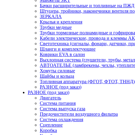
Манжеты SKT
Бачки расширительные и топливные на ПЖД
Штуцера, тройники, наконечники вентиля по
ЗЕРКАЛА
Крылья и крепления
Трубки медные
Трубки тормозные полиамидные и гофриров
Кабели электрические, провода и клеммы А
Светотехника (сигналы, фонари, датчики, пр
Шланги и комплектующие
Коврики EVA в салон
Выхлопная система (глушители, трубы, метал
АВТОАТЕЛЬЕ (ламбрекены, чехлы, утеплите
Хомуты силовые
Шайбы и кольца
Топливная аппаратура (ФГОТ, ФТОТ, ТННД)
РАЗНОЕ (под заказ)
РАЗНОЕ (под заказ)
Двигатель
Система питания
Система выпуска газа
Предочистители воздушного фильтра
Система охлаждения
Сцепление
Коробка