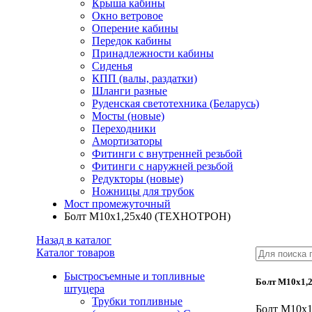
Крыша кабины
Окно ветровое
Оперение кабины
Передок кабины
Принадлежности кабины
Сиденья
КПП (валы, раздатки)
Шланги разные
Руденская светотехника (Беларусь)
Мосты (новые)
Переходники
Амортизаторы
Фитинги с внутренней резьбой
Фитинги с наружней резьбой
Редукторы (новые)
Ножницы для трубок
Мост промежуточный
Болт М10х1,25х40 (ТЕХНОТРОН)
Назад в каталог
Каталог товаров
Быстросъемные и топливные
Болт М10х1,
штуцера
Трубки топливные
Болт М10х