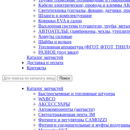
Кабели электрические, провода и клеммы А
Светотехника (сигналы, фонари, датчики, пр
Шланги и комплектующие
Коврики EVA в салон
Выхлопная система (глушители, трубы, метал
АВТОАТЕЛЬЕ (ламбрекены, чехлы, утеплите
Хомуты силовые
Шайбы и кольца
Топливная аппаратура (ФГОТ, ФТОТ, ТННД)
РАЗНОЕ (под заказ)
Каталог запчастей
Доставка и оплата
Контакты
Каталог запчастей
Быстросъемные и топливные штуцера
WABCO
АКСЕССУАРЫ
Автокомпоненты (запчасти)
Светоотражающая лента 3М
Фитинги и регуляторы CAMOZZI
Фитинги соединительные и муфты воздушны