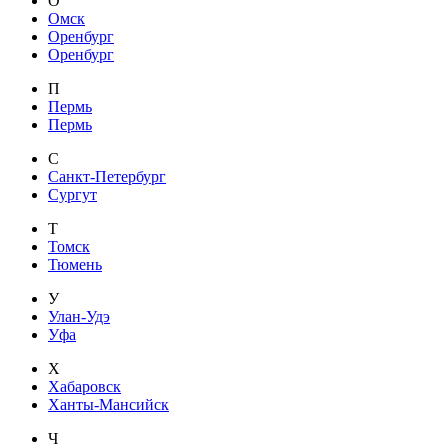
О
Омск
Оренбург
Оренбург
П
Пермь
Пермь
С
Санкт-Петербург
Сургут
Т
Томск
Тюмень
У
Улан-Удэ
Уфа
Х
Хабаровск
Ханты-Мансийск
Ч