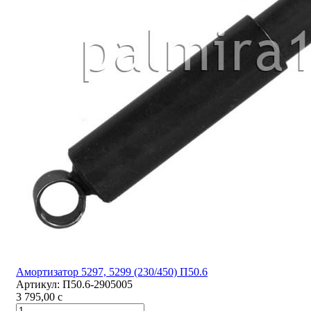
Амортизатор 5297, 5299 (230/450) П50.6
Артикул:
П50.6-2905005
3 795,00
c