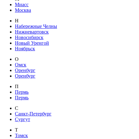
Миасс
Москва
Н
Набережные Челны
Нижневартовск
Новосибирск
Новый Уренгой
Ноябрьск
О
Омск
Оренбург
Оренбург
П
Пермь
Пермь
С
Санкт-Петербург
Сургут
Т
Томск