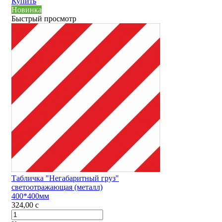
Купить
Новинка
Быстрый просмотр
Табличка "Негабаритный груз"
светоотражающая (металл)
400*400мм
324,00
c